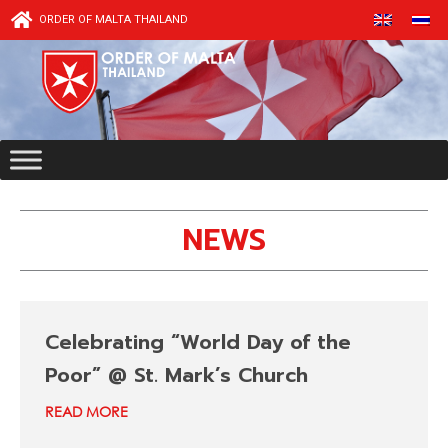
Skip
ORDER OF MALTA THAILAND
to
content
NEWS
P
P
a
a
Celebrating “World Day of the
g
g
Poor” @ St. Mark’s Church
e
e
READ MORE