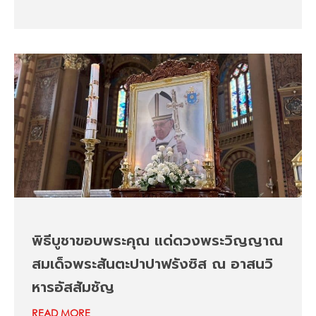
พิธีบูชาขอบพระคุณ แด่ดวงพระวิญญาณ
สมเด็จพระสันตะปาปาฟรังซิส ณ อาสนวิ
หารอัสสัมชัญ
READ MORE