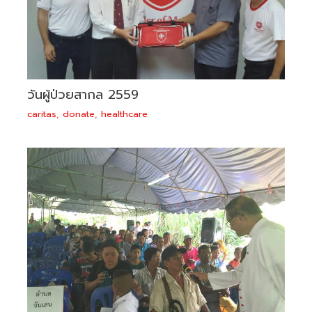
วันผู้ป่วยสากล 2559
caritas
,
donate
,
healthcare