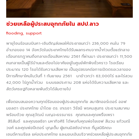
ช่วยเหลือผู้ประสบอุทกภัยใน สปป.ลาว
flooding
,
support
พายุโซนร้อนเบบินคา-เซินติญส่งผลให้ประชาชนกว่า 236,000 คนใน 79
อำเภอของ 14 จังหวัดในประเทศไทยได้รับผลกระทบจากน้ำท่วมตั้งแต่กลาง
เดือนกรกฎาคมถึงกลางเดือนสิงหาคม 2561 ที่ผ่านมา ประชาชนกว่า 11,500
คนกลายเป็นผู้ไร้บ้านและต้องไปอาศัยอยู่ในศูนย์พักพิงชั่วคราว โรงเรียน
ประมาณ 120 โรงได้รับความเสียหาย เป็นอุปสรรคต่อการเปิดตรงเวลาของ
ปีการศึกษาใหม่ในวันที่ 1 กันยายน 2561 นาข้าวกว่า 63,000ไร่ และไร่สวน
42,000 ไร่ถูกน้ำท่วม ระบบชลประทาน 208 แห่งได้รับความเสียหาย และ
สัตว์เศรษฐกิจหลายพันตัวได้ล้มตายไป
เพื่อตอบสนองความทุกข์ร้อนของผู้ประสบอุทกภัย สมาชิกออร์เดอร์ ออฟ
มอลตา ประเทศไทย นำโดย ดร. เทเรซา วิรัชนี พรหมสุนทร ประธานสมาคม
พร้อมด้วย คุณสุวัฒน์ เบญจะธรรมาธร คุณทมเละคุณพริ้งเพรา
สิริสันต์ และคุณชลธิชา มหากิจศิริ ได้พบกับคุณพ่อโยเซฟ สีนวน แก้วมณี
วงศ์ และคุณพ่อปีเตอร์ บุญเต็ม ผู้แทนมิสซังปากเซ ที่มูลนิธิคณะ
เซนต์คาเบรียล แห่งประเทศไทย และมอบเงินบริจาคช่วยเหลือผู้ประสบอุทกภัย