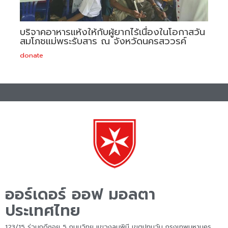
บริจาคอาหารแห้งให้กับผู้ยากไร้เนื่องในโอกาสวัน
สมโภชแม่พระรับสาร ณ จังหวัดนครสววรค์
donate
ออร์เดอร์ ออฟ มอลตา
ประเทศไทย
123/15 ร่วมฤดีซอย 5 ถนนวิทยุ แขวงลุมพินี เขตปทุมวัน กรุงเทพมหานคร