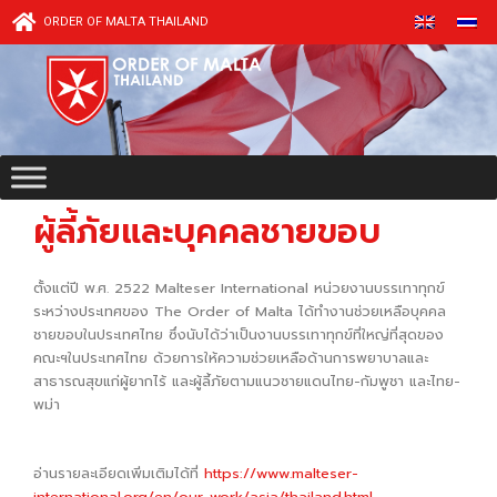
Skip
ORDER OF MALTA THAILAND
to
content
ผู้ลี้ภัยและบุคคลชายขอบ
ตั้งแต่ปี พ.ศ. 2522 Malteser International หน่วยงานบรรเทาทุกข์
ระหว่างประเทศของ The Order of Malta ได้ทำงานช่วยเหลือบุคคล
ชายขอบในประเทศไทย ซึ่งนับได้ว่าเป็นงานบรรเทาทุกข์ที่ใหญ่ที่สุดของ
คณะฯในประเทศไทย ด้วยการให้ความช่วยเหลือด้านการพยาบาลและ
สาธารณสุขแก่ผู้ยากไร้ และผู้ลี้ภัยตามแนวชายแดนไทย-กัมพูชา และไทย-
พม่า
อ่านรายละเอียดเพิ่มเติมได้ที่
https://www.malteser-
international.org/en/our-work/asia/thailand.html