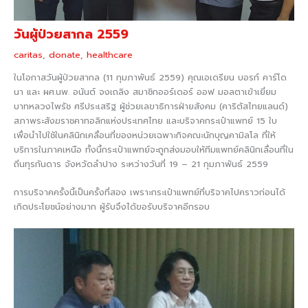
วันผู้ป่วยสากล 2559
caritas
,
donate
,
healthcare
ในโอกาสวันผู้ป่วยสากล (11 กุมภาพันธ์ 2559) คุณเอเดรียน บอรก์ คาร์โด
นา และ ผศ.นพ. อนันต์ จงเถลิง สมาชิกออร์เดอร์ ออฟ มอลตาเข้าเยี่ยม
บาทหลวงไพรัช ศรีประเสริฐ ผู้ช่วยเลขาธิการฝ่ายสังคม (คาริตัสไทยแลนด์)
สภาพระสังฆราชคาทอลิกแห่งประเทศไทย และบริจาคกระเป๋าแพทย์ 15 ใบ
เพื่อนำไปใช้ในคลินิกเคลื่อนที่ของหน่วยเฉพาะกิจคณะนักบุญคามิลโล ที่ให้
บริการในภาคเหนือ ทั้งนี้กระเป๋าแพทย์จะถูกส่งมอบให้ทีมแพทย์คลินิกเลื่อนที่ใน
ถิ่นทุรกันดาร จังหวัดลำปาง ระหว่างวันที่ 19 – 21 กุมภาพันธ์ 2559
การบริจาคครั้งนี้เป็นครั้งที่สอง เพราะกระเป๋าแพทย์ที่บริจาคไปคราวก่อนได้
เกิดประโยชน์อย่างมาก ผู้รับจึงได้ขอรับบริจาคอีกรอบ