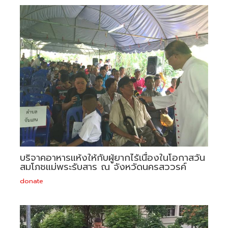
บริจาคอาหารแห้งให้กับผู้ยากไร้เนื่องในโอกาสวัน
สมโภชแม่พระรับสาร ณ จังหวัดนครสววรค์
donate