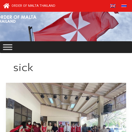
Skip
ORDER OF MALTA THAILAND
to
content
sick
วัน
แห่ง
ผู้
ป่วย
ณ
วัด
นัก
บุญ