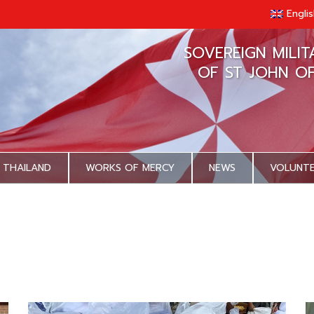
Engli
SOVEREIGN MILI
OF ST JOHN O
 THAILAND
WORKS OF MERCY
NEWS
VOLUNT
Day
D