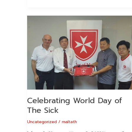
Celebrating
World
Day
of
The
Sick
Celebrating World Day of
The Sick
Uncategorized
/
maltath