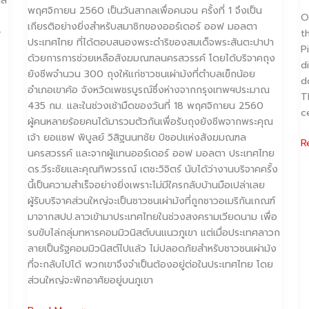
ฑล
พฤศจิกายน 2560 เป็นวันสากลเพื่อคนจน ครั้งที่ 1 จึงเป็น
O
เกียรติอย่างยิ่งสำหรับสมาชิกของออร์เดอร์ ออฟ มอลตา
-
t
ประเทศไทย ที่ได้ตอบสนองพระดำริของสมเด็จพระสันตะปาปา
P
ด้วยการการช่วยเหลือสังฆมณฑลนครสวรรค์ โดยได้บริจาคถุง
d
ยังชีพจำนวน 300 ถุงให้แก่ชาวชนเผ่าม้งที่ตำบลเข็กน้อย
d
อำเภอเขาค้อ จังหวัดเพชรบูรณ์ซึ่งห่างจากกรุงเทพฯประมาณ
T
435 กม. และในช่วงเช้ามืดของวันที่ 18 พฤศจิกายน 2560
c
ผู้คนหลายร้อยคนได้มารวมตัวกันเพื่อรับถุงยังชีพจากพระคุณ
เจ้า ยอแซฟ พิบูลย์ วิสิฐนนทชัย บิชอปแห่งสังฆมณฑล
R
นครสวรรค์ และจากผู้แทนออร์เดอร์ ออฟ มอลตา ประเทศไทย
ดร.วีระชัยและคุณทิพวรรณ์ เตชะวิจิตร์ นับได้ว่างานบริจาคครั้ง
นี้เป็นความสำเร็จอย่างยิ่งเพราะไม่มีใครกลับบ้านมือเปล่าเลย
ผู้รับบริจาคส่วนใหญ่จะเป็นชาวชนเผ่าม้งที่ถูกชาวอเมริกันเกณฑ์
มาจากสปป.ลาวเข้ามาประเทศไทยในช่วงสงครามเวียดนาม เพื่อ
รบขับไล่กลุ่มทหารคอมมิวนิสต์บนแนวภูเขา แต่เมื่อประเทศลาวก
ลายเป็นรัฐคอมมิวนิสต์ไปแล้ว ไม่ปลอดภัยสำหรับชาวชนเผ่าม้ง
ที่จะกลับไปได้ พวกเขาจึงจำเป็นต้องอยู่ต่อในประเทศไทย โดย
ส่วนใหญ่จะพักอาศัยอยู่บนภูเขา