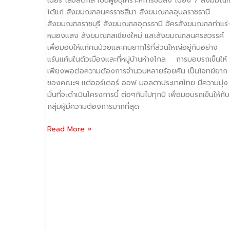
เนียร์ โลจิสติกส์ เป็นผู้อนุเคราะห์การขนส่ง ไปยัง 7 สังฆมณ
ได้แก่ สังฆมณฑลนครราชสีมา สังฆมณฑลอุบลราชธานี
สังฆมณฑลราชบุรี สังฆมณฑลอุดรธานี อัครสังฆมณฑลท่าแร่
หนองแสง สังฆมณฑลเชียงใหม่ และสังฆมณฑลนครสวรรค์
เพื่อมอบให้แก่คนป่วยและคนยากไร้ที่ส่วนใหญ่อยู่กันอย่าง
แร้นแค้นในตัวเมืองและที่หมู่บ้านห่างไกล การมอบรถเข็นให้
เพียงพอต่อความต้องการจำนวนหลายร้อยคัน เป็นโจทย์ยาก
ของคณะฯ แต่ออร์เดอร์ ออฟ มอลตาประเทศไทย มีความมุ่ง
มั่นที่จะดำเนินโครงการนี้ ต่อๆกันไปทุกปี เพื่อมอบรถเข็นให้กับ
กลุ่มผู้มีความต้องการมากที่สุด
Read More »