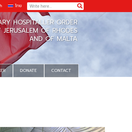
Search
Search
sh
ไทย
TARY HOSPITALLER ORDER
F JERUSALEM OF RHODES
AND OF MALTA
EER
DONATE
CONTACT
onation