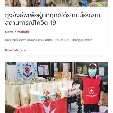
เนื่องจาก
สถานการณ์
ถุงยังชีพเพื่อผู้ตกทุกข์ได้ยากเนื่องจาก
โค
วิด
สถานการณ์โควิด 19
19
News
/
maltath
ออร์เดอร์ ออฟ มอลตา ประเทศไทย ช่วยสนับสนุนแจกถุงยังชีพอ […]
Read More »
ส่ง
อาหาร
ให้
แก่
ผู้
ยากไร้
ใน
ช่วง
โค
วิด