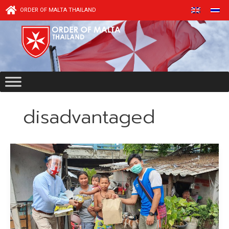
Skip
ORDER OF MALTA THAILAND
to
content
disadvantaged
ถุง
ยังชีพ
เพื่อ
ผู้
ตก
ทุกข์
ได้
ยาก