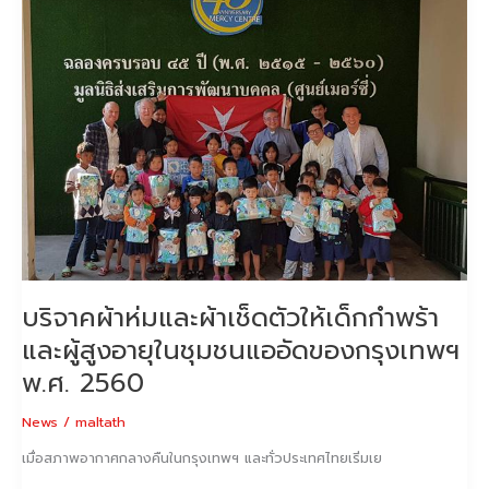
และ
ผ้าเช็ดตัว
ให้
เด็ก
กำพร้า
และ
ผู้
สูง
อายุ
ใน
ชุมชน
แออัด
ของ
กรุงเทพฯ
บริจาคผ้าห่มและผ้าเช็ดตัวให้เด็กกำพร้า
พ.ศ.
และผู้สูงอายุในชุมชนแออัดของกรุงเทพฯ
2560
พ.ศ. 2560
News
/
maltath
เมื่อสภาพอากาศกลางคืนในกรุงเทพฯ และทั่วประเทศไทยเริ่มเย