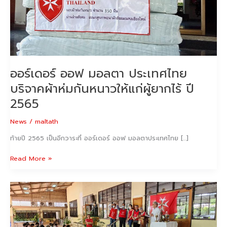
หนาว
ให้
แก่
ผู้
ยากไร้
ปี
ออร์เดอร์ ออฟ มอลตา ประเทศไทย
2565
บริจาคผ้าห่มกันหนาวให้แก่ผู้ยากไร้ ปี
2565
News
/
maltath
ท้ายปี 2565 เป็นอีกวาระที่ ออร์เดอร์ ออฟ มอลตาประเทศไทย […]
Read More »
วัน
สากล
เพื่อ
ผู้