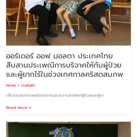
บริจาค
ให้
กับ
ผู้
ป่วย
และ
ผู้
ยากไร้
ออร์เดอร์ ออฟ มอลตา ประเทศไทย
ใน
สืบสานประเพณีการบริจาคให้กับผู้ป่วย
ช่วง
เท
และผู้ยากไร้ในช่วงเทศกาลคริสตสมภพ
ศกาลค
ริ
News
/
maltath
สต
เพื่อสานต่อประเพณีของการมอบความรักให้แก่ผู้ป่วยและผู้ยา
สมภพ
Read More »
บริจาค
ผ้าห่ม