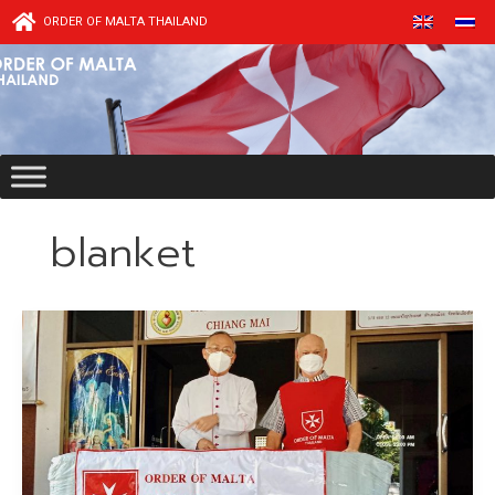
Skip
ORDER OF MALTA THAILAND
to
content
blanket
ออร์เด
อร์
ออฟ
มอลตา
ประเทศไทย
บริจาค
ผ้าห่ม
กัน