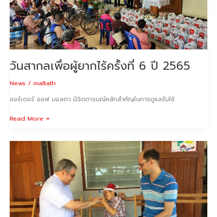
ยากไร้
ครั้ง
ที่
6
ปี
2565
วันสากลเพื่อผู้ยากไร้ครั้งที่ 6 ปี 2565
News
/
maltath
ออร์เดอร์ ออฟ มอลตา มีจิตตารมณ์หลักสำคัญในการดูแลรับใช้
Read More »
ออร์เด
อร์
ออฟ
มอลตา
ประเทศไทย
สืบสาน
ประเพณี
การ