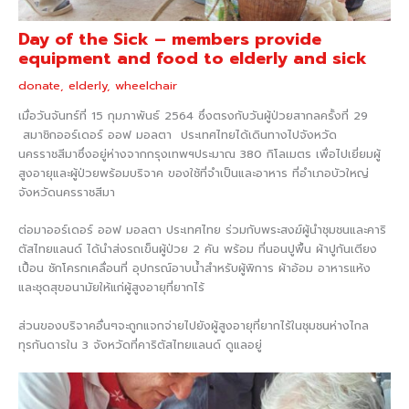
Day of the Sick – members provide
equipment and food to elderly and sick
donate
,
elderly
,
wheelchair
เมื่อวันจันทร์ที่ 15 กุมภาพันธ์ 2564 ซึ่งตรงกับวันผู้ป่วยสากลครั้งที่ 29
สมาชิกออร์เดอร์ ออฟ มอลตา ประเทศไทยได้เดินทางไปจังหวัด
นครราชสีมาซึ่งอยู่ห่างจากกรุงเทพฯประมาณ 380 กิโลเมตร เพื่อไปเยี่ยมผู้
สูงอายุและผู้ป่วยพร้อมบริจาค ของใช้ที่จำเป็นและอาหาร ที่อำเภอบัวใหญ่
จังหวัดนครราชสีมา
ต่อมาออร์เดอร์ ออฟ มอลตา ประเทศไทย ร่วมกับพระสงฆ์ผู้นำชุมชนและคาริ
ตัสไทยแลนด์ ได้นำส่งรถเข็นผู้ป่วย 2 คัน พร้อม ที่นอนปูพื้น ผ้าปูกันเตียง
เปื้อน ชักโครกเคลื่อนที่ อุปกรณ์อาบน้ำสำหรับผู้พิการ ผ้าอ้อม อาหารแห้ง
และชุดสุขอนามัยให้แก่ผู้สูงอายุที่ยากไร้
ส่วนของบริจาคอื่นๆจะถูกแจกจ่ายไปยังผู้สูงอายุที่ยากไร้ในชุมชนห่างไกล
ทุรกันดารใน 3 จังหวัดที่คาริตัสไทยแลนด์ ดูแลอยู่