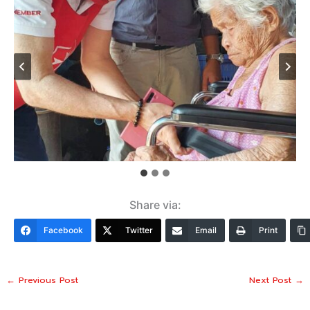
Share via:
Facebook
Twitter
Email
Print
←
Previous Post
Next Post
→