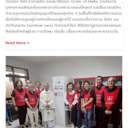
ต่อเนื่อง ทั้งนี้ อาสาสมัคร และสมาชิกของ Order of Malta ร่วมกับเวช
บุคคลคาทอลิกและทีมรถพยาบาลโรงพยาบาลเซนต์หลุยส์ รวมถึงอาสาสมัคร
จำนวนมากของวัดนักบุญมาร์โกและกลุ่มต่าง ๆ ในพื้นที่ใกล้เคียงให้ความร่วม
มือกันให้การดูแลผู้ป่วยติดเตียงและผู้ยากไร้ แบบครบทั้งร่างกาย จิตใจ และ
จิตวิญญาณ (spiritual care) กิจกรรมได้แก่ พิธีมิสซาบูชาขอบพระคุณและ
ศีลเจิมสำหรับผู้ป่วย การตัดผม ตัดเล็บ เลี้ยงอาหารเช้าและอาหารกลางวัน
Read More »
Our
First
FIRST
AID
ROOM,
a
Room
of
Pride
and
Joy!