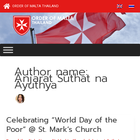
Skip
ORDER OF MALTA THAILAND
to
content
Author name:
Anjarat Suthat na
Ayuthya
Celebrating “World Day of the
Celebrating
“World
Poor” @ St. Mark’s Church
Day
of