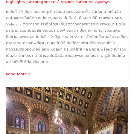
Highlights
,
Uncategorized
/
Anjarat Suthat na Ayuthya
ในวันที่ 24 มิถุนายนของทุกปี เวียนมาบรรจบอีกครั้ง วันดังกล่าวเป็นวัน
สมโภชการบังเกิดของนักบุญยอห์น บัปติสต์ เนื่องจากปีนี้ คุณพ่อ Carlo
Velardo ติดภารกิจ เราจึงได้รับเกียรติจากคุณพ่อวิรัช อมรพัฒนา มาเป็น
ประธาน ร่วมกับสมาชิกออเดอร์ ออฟ มอลต้า ประเทศไทย เข้าร่วมในพิธี
มิสซาขอบพระคุณ ในวันที่ 22 มิถุนายน 2024 ณ วัดน้อยซิสเตอร์ซาเลเซียน
ศาลาแดง กรุงเทพที่ผ่านมา และในปีนี้ ยังมีหลายท่านที่มีความสนใจใน
กิจกรรมของออเดอร์ ออฟ มอลต้า ประเทศไทย และมีความพร้อมจะเข้าร่วม
เป็นสมาชิกกับเรา ได้เข้าร่วมในพิธีมิสซาขอบพระคุณกับเรา เรารู้สึกยินดีเป็น
อย่างยิ่งที่ได้ต้อนรับทุกท่าน
Read More »
The
Holy
Mass
for
the
repose
of