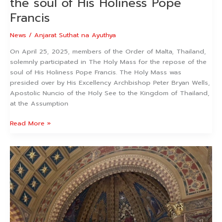
the soul of His Holiness Pope
Francis
News
/
Anjarat Suthat na Ayuthya
On April 25, 2025, members of the Order of Malta, Thailand,
solemnly participated in The Holy Mass for the repose of the
soul of His Holiness Pope Francis. The Holy Mass was
presided over by His Excellency Archbishop Peter Bryan Wells,
Apostolic Nuncio of the Holy See to the Kingdom of Thailand,
at the Assumption
Read More »
พิธี
บูชา
ขอบพระคุณ
แด่
ดวง
พระ
วิญญาณ