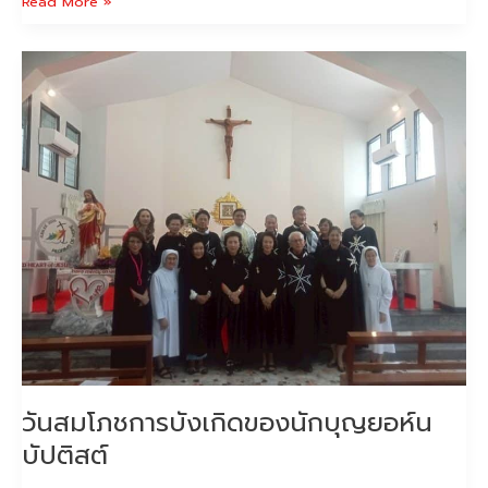
Read More »
วัน
สมโภช
การ
บังเกิด
ของ
นัก
บุญ
ยอห์น
บัป
ติ
สต์
วันสมโภชการบังเกิดของนักบุญยอห์น
บัปติสต์