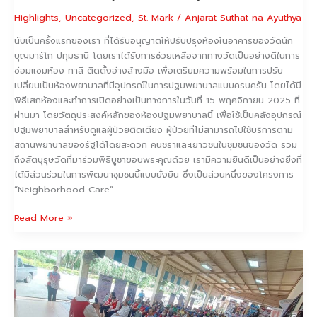
Highlights
,
Uncategorized
,
St. Mark
/
Anjarat Suthat na Ayuthya
นับเป็นครั้งแรกของเรา ที่ได้รับอนุญาตให้ปรับปรุงห้องในอาคารของวัดนัก
บุญมาร์โก ปทุมธานี โดยเราได้รับการช่วยเหลือจากทางวัดเป็นอย่างดีในการ
ซ่อมแซมห้อง ทาสี ติดตั้งอ่างล้างมือ เพื่อเตรียมความพร้อมในการปรับ
เปลี่ยนเป็นห้องพยาบาลที่มีอุปกรณ์ในการปฐมพยาบาลแบบครบครัน โดยได้มี
พิธีเสกห้องและทำการเปิดอย่างเป็นทางการในวันที่ 15 พฤศจิกายน 2025 ที่
ผ่านมา โดยวัตถุประสงค์หลักของห้องปฐมพยาบาลนี้ เพื่อใช้เป็นคลังอุปกรณ์
ปฐมพยาบาลสำหรับดูแลผู้ป่วยติดเตียง ผู้ป่วยที่ไม่สามารถไปใช้บริการตาม
สถานพยาบาลของรัฐได้โดยสะดวก คนชราและเยาวชนในชุมชนของวัด รวม
ถึงสัตบุรุษวัดที่มาร่วมพิธีบูชาขอบพระคุณด้วย เรามีความยินดีเป็นอย่างยิ่งที่
ได้มีส่วนร่วมในการพัฒนาชุมชนนี้แบบยั่งยืน ซึ่งเป็นส่วนหนึ่งของโครงการ
“Neighborhood Care”
Read More »
ฝึก
อบรม
เพื่อ
การ
ดูแล