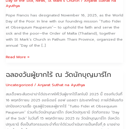
Day of the Sick
,
News
,
St. Mark's Church
/
Anjarat Suthat na
the
Ayuthya
Poor”
Pope Francis has designated November 16, 2025, as the World
@
Day of the Poor. In line with our founding mission “Tuitio Fidei
St.
et Obsequium Pauperum”— to uphold the faith and serve the
Mark’s
sick and the poor—the Order of Malta (Thailand), together
Church
with St. Mark’s Church in Pathum Thani Province, organized the
annual “Day of the […]
Read More »
ฉลองวันผู้ยากไร้ ณ วัดนักบุญมาร์โก
ฉลอง
วัน
Uncategorized
/
Anjarat Suthat na Ayuthya
ผู้
ยากไร้
สมเด็จพระสันตะปาปาได้ประกาศให้ใวันผู้ยากไร้โลกในปี 2025 นี้ ตรงกับวันที่
ณ
16 พฤศจิกายน 2025 ออร์เดอร์ ออฟ มอลตา (ประเทศไทย) ภายใต้พันธกิจ
วัด
ปกป้องความเชื่อ ดูแลผู้ป่วยและผู้ยากไร้ “Tuitio Fidei et Obsequium
นัก
Pauperum” ร่วมกับวัดนักบุญมาร์โก จังหวัดปทุมธานี จัดกิจกรรม “Day
บุญ
of the Sick” ในวันที่ 15 พฤศจิกายน 2025 ณ วัดนักบุญมาร์โก จังหวัด
มาร์
ปทุมธานี ซึ่งเป็นกิจกรรมประจำที่เราได้ร่วมดำเนินการเป็นครั้งที่ ุ6 มาอย่าง
โก