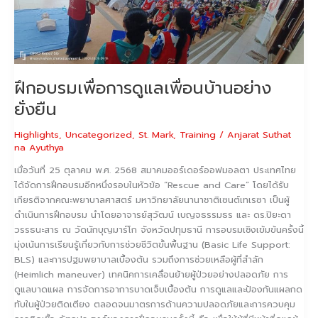
เพื่อน
บ้าน
อย่าง
ยั่งยืน
ฝึกอบรมเพื่อการดูแลเพื่อนบ้านอย่าง
ยั่งยืน
Highlights
,
Uncategorized
,
St. Mark
,
Training
/
Anjarat Suthat
na Ayuthya
เมื่อวันที่ 25 ตุลาคม พ.ศ. 2568 สมาคมออร์เดอร์ออฟมอลตา ประเทศไทย
ได้จัดการฝึกอบรมอีกหนึ่งรอบในหัวข้อ “Rescue and Care” โดยได้รับ
เกียรติจากคณะพยาบาลศาสตร์ มหาวิทยาลัยนานาชาติเซนต์เทเรซา เป็นผู้
ดำเนินการฝึกอบรม นำโดยอาจารย์สุวัฒน์ เบญจธรรมธร และ ดร.ปิยะดา
วรรธนะสาร ณ วัดนักบุญมาร์โก จังหวัดปทุมธานี การอบรมเชิงเข้มข้นครั้งนี้
มุ่งเน้นการเรียนรู้เกี่ยวกับการช่วยชีวิตขั้นพื้นฐาน (Basic Life Support:
BLS) และการปฐมพยาบาลเบื้องต้น รวมถึงการช่วยเหลือผู้ที่สำลัก
(Heimlich maneuver) เทคนิคการเคลื่อนย้ายผู้ป่วยอย่างปลอดภัย การ
ดูแลบาดแผล การจัดการอาการบาดเจ็บเบื้องต้น การดูแลและป้องกันแผลกด
ทับในผู้ป่วยติดเตียง ตลอดจนมาตรการด้านความปลอดภัยและการควบคุม