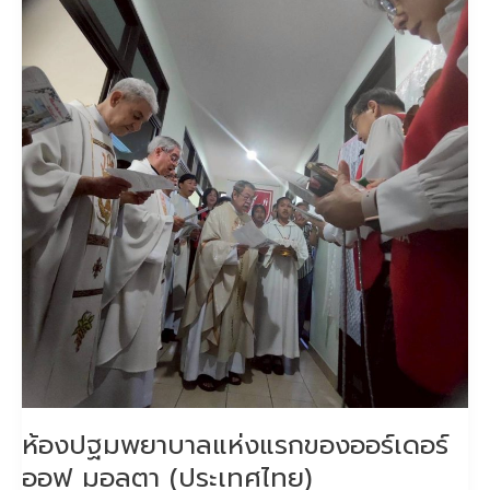
แห่ง
แรก
ขอ
งอ
อร์เด
อร์
ออฟ
มอลตา
(ประเทศไทย)
ห้องปฐมพยาบาลแห่งแรกของออร์เดอร์
ออฟ มอลตา (ประเทศไทย)