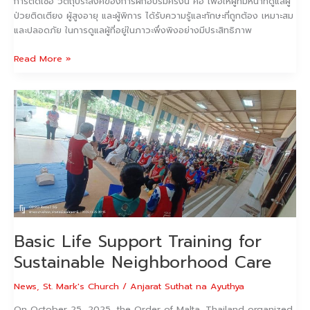
การติดเชื้อ วัตถุประสงค์ของการฝึกอบรมครั้งนี้ คือ เพื่อให้ผู้ที่มีหน้าที่ดูแลผู้
ป่วยติดเตียง ผู้สูงอายุ และผู้พิการ ได้รับความรู้และทักษะที่ถูกต้อง เหมาะสม
และปลอดภัย ในการดูแลผู้ที่อยู่ในภาวะพึ่งพิงอย่างมีประสิทธิภาพ
Read More »
Basic
Life
Support
Training
for
Sustainable
Neighborhood
Care
Basic Life Support Training for
Sustainable Neighborhood Care
News
,
St. Mark's Church
/
Anjarat Suthat na Ayuthya
On October 25, 2025, the Order of Malta, Thailand organized