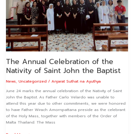
The Annual Celebration of the
Nativity of Saint John the Baptist
News
,
Uncategorized
/
Anjarat Suthat na Ayuthya
June 24 marks the annual celebration of the Nativity of Saint
John the Baptist. As Father Carlo Velardo was unable to
attend this year due to other commitments, we were honored
to have Father Wirach Amornpattana preside as the celebrant
of the Holy Mass, together with members of the Order of
Malta Thailand. The Mass