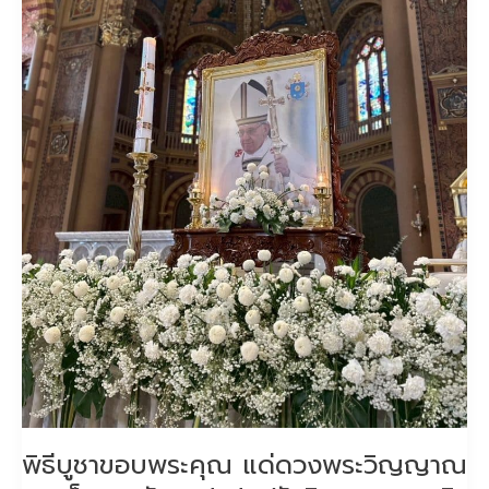
สมเด็จ
พระ
สัน
ตะ
ปา
ปา
ฟ
รัง
ซิส
ณ
อาสน
วิ
หา
รอัสสัมชัญ
พิธีบูชาขอบพระคุณ แด่ดวงพระวิญญาณ