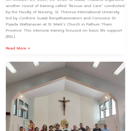
another round of training called “Rescue and Care” conducted
by the Faculty of Nursing, St. Theresa International University,
led by Confrere Suwat Benjathammatorn and Consoeur Dr.
Piyada Wattanasan at St. Mark’s Church in Pathum Thani
Province. This intensive training focused on basic life support
(BSL)
Read More »
The
Annual
Celebration
of
the
Nativity
of
Saint
John
the
Baptist