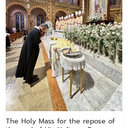
the
soul
of
His
Holiness
Pope
Francis
The Holy Mass for the repose of