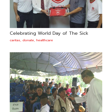
Celebrating World Day of The Sick
caritas
,
donate
,
healthcare