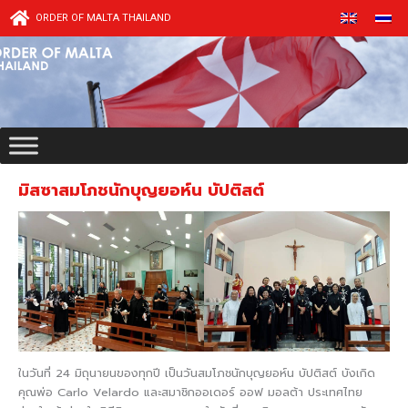
Skip
ORDER OF MALTA THAILAND
to
content
มิสซาสมโภชนักบุญยอห์น บัปติสต์
ในวันที่ 24 มิถุนายนของทุกปี เป็นวันสมโภชนักบุญยอห์น บัปติสต์ บังเกิด
คุณพ่อ Carlo Velardo และสมาชิกออเดอร์ ออฟ มอลต้า ประเทศไทย