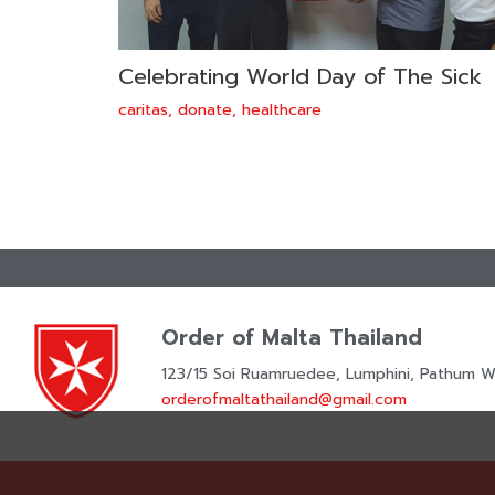
Celebrating World Day of The Sick
caritas
,
donate
,
healthcare
Order of Malta Thailand
123/15 Soi Ruamruedee, Lumphini, Pathum W
orderofmaltathailand@gmail.com