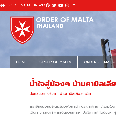
Skip
ORDER OF MALTA THAILAND
to
content
HOME
ORDER OF MALTA
ORDER OF MALTA
น้ำใจสู่น้องๆ บ้านคามิลเลี
donation
,
บริจาค
,
บ้านคามิลเลีบย
,
เด็ก
สมาชิกของออร์เดอร์ออฟมอลต้า ประเทศไทย ได้ร่วมใจนำสิ่ง
เดินทาง รองเท้าและเงินช่วยเหลือ ไปบริจาคให้กับน้องๆ ผ