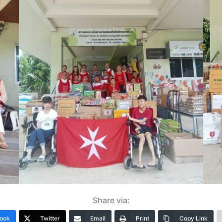
Share via:
ook
Twitter
Email
Print
Copy Link